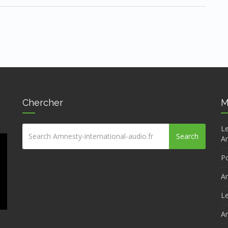
Chercher
M
Le
Search
Am
Po
Am
Le
Am