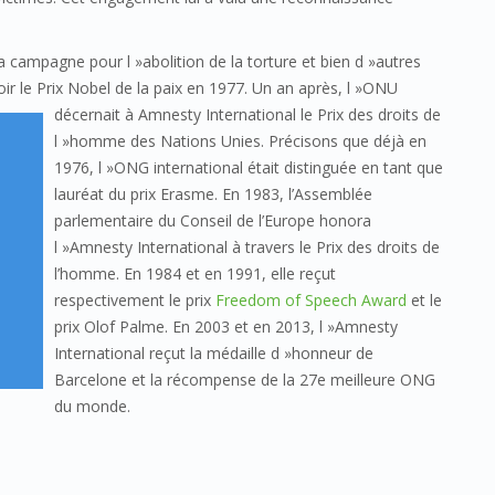
 campagne pour l »abolition de la torture et bien d »autres
oir le Prix Nobel de la paix en 1977. Un an après, l »ONU
décernait à Amnesty
International le Prix des droits de
l »homme des Nations Unies. Précisons que déjà en
1976, l »ONG international était distinguée en tant que
lauréat du prix Erasme. En 1983, l’Assemblée
parlementaire du Conseil de l’Europe honora
l »Amnesty International à travers le Prix des droits de
l’homme. En 1984 et en 1991, elle reçut
respectivement le prix
Freedom of Speech Award
et le
prix Olof Palme. En 2003 et en 2013, l »Amnesty
International reçut la médaille d »honneur de
Barcelone et la récompense de la 27e meilleure ONG
du monde.