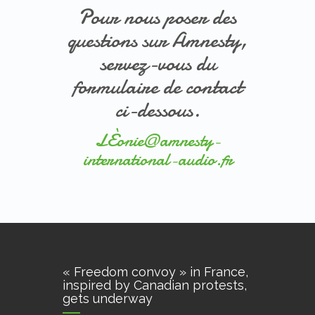
Pour nous poser des
questions sur Amnesty,
servez-vous du
formulaire de contact
ci-dessous.
LÈ
onie@amnesty-
international-audio.fr
« Freedom convoy » in France,
inspired by Canadian protests,
gets underway